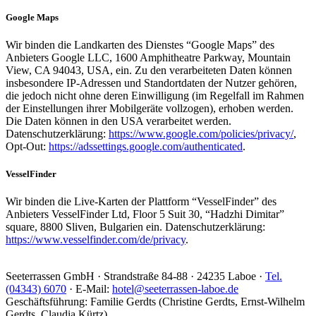
Google Maps
Wir binden die Landkarten des Dienstes “Google Maps” des
Anbieters Google LLC, 1600 Amphitheatre Parkway, Mountain
View, CA 94043, USA, ein. Zu den verarbeiteten Daten können
insbesondere IP-Adressen und Standortdaten der Nutzer gehören,
die jedoch nicht ohne deren Einwilligung (im Regelfall im Rahmen
der Einstellungen ihrer Mobilgeräte vollzogen), erhoben werden.
Die Daten können in den USA verarbeitet werden.
Datenschutzerklärung:
https://www.google.com/policies/privacy/
,
Opt-Out:
https://adssettings.google.com/authenticated
.
VesselFinder
Wir binden die Live-Karten der Plattform “VesselFinder” des
Anbieters VesselFinder Ltd, Floor 5 Suit 30, “Hadzhi Dimitar”
square, 8800 Sliven, Bulgarien ein. Datenschutzerklärung:
https://www.vesselfinder.com/de/privacy
.
Seeterrassen GmbH · Strandstraße 84-88 · 24235 Laboe ·
Tel.
(04343) 6070
· E-Mail:
hotel@seeterrassen-laboe.de
Geschäftsführung: Familie Gerdts (Christine Gerdts, Ernst-Wilhelm
Gerdts, Claudia Kürtz)