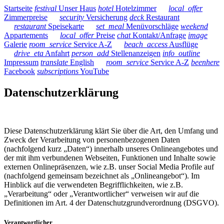
Startseite
festival
Unser Haus
hotel
Hotelzimmer
local_offer
Zimmerpreise
security
Versicherung
deck
Restaurant
restaurant
Speisekarte
set_meal
Menüvorschläge
weekend
Appartements
local_offer
Preise
chat
Kontakt/Anfrage
image
Galerie
room_service
Service A-Z
beach_access
Ausflüge
drive_eta
Anfahrt
person_add
Stellenanzeigen
info_outline
Impressum
translate
English
room_service
Service A-Z
beenhere
Facebook
subscriptions
YouTube
Datenschutzerklärung
Diese Datenschutzerklärung klärt Sie über die Art, den Umfang und
Zweck der Verarbeitung von personenbezogenen Daten
(nachfolgend kurz „Daten“) innerhalb unseres Onlineangebotes und
der mit ihm verbundenen Webseiten, Funktionen und Inhalte sowie
externen Onlinepräsenzen, wie z.B. unser Social Media Profile auf
(nachfolgend gemeinsam bezeichnet als „Onlineangebot“). Im
Hinblick auf die verwendeten Begrifflichkeiten, wie z.B.
„Verarbeitung“ oder „Verantwortlicher“ verweisen wir auf die
Definitionen im Art. 4 der Datenschutzgrundverordnung (DSGVO).
Verantwortlicher