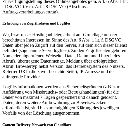
Zurverfügungstellung dieses Onlineangebotes gem. Art. 6 Abs. 1 lit.
f DSGVO i.V.m. Art. 28 DSGVO (Abschluss
Auftragsverarbeitungsvertrag).
Erhebung von Zugriffsdaten und Logfiles
Wir, bzw. unser Hostinganbieter, erhebt auf Grundlage unserer
berechtigten Interessen im Sinne des Art. 6 Abs. 1 lit. f. DSGVO
Daten über jeden Zugriff auf den Server, auf dem sich dieser Dienst
befindet (sogenannte Serverlogfiles). Zu den Zugriffsdaten gehören
Name der abgerufenen Webseite, Datei, Datum und Uhrzeit des
Abrufs, übertragene Datenmenge, Meldung über erfolgreichen
Abruf, Browsertyp nebst Version, das Betriebssystem des Nutzers,
Referrer URL (die zuvor besuchte Seite), IP-Adresse und der
anfragende Provider.
Logfile-Informationen werden aus Sicherheitsgründen (z.B. zur
Aufklärung von Missbrauchs- oder Betrugshandlungen) für die
Dauer von maximal 7 Tagen gespeichert und danach gelöscht.
Daten, deren weitere Aufbewahrung zu Beweiszwecken
erforderlich ist, sind bis zur endgültigen Klärung des jeweiligen
Vorfalls von der Löschung ausgenommen.
Content-Delivery-Network von Cloudflare