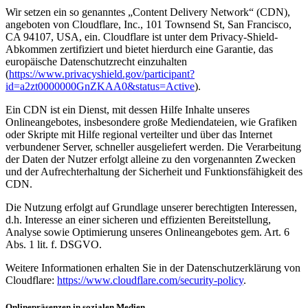
Wir setzen ein so genanntes „Content Delivery Network“ (CDN),
angeboten von Cloudflare, Inc., 101 Townsend St, San Francisco,
CA 94107, USA, ein. Cloudflare ist unter dem Privacy-Shield-
Abkommen zertifiziert und bietet hierdurch eine Garantie, das
europäische Datenschutzrecht einzuhalten
(
https://www.privacyshield.gov/participant?
id=a2zt0000000GnZKAA0&status=Active
).
Ein CDN ist ein Dienst, mit dessen Hilfe Inhalte unseres
Onlineangebotes, insbesondere große Mediendateien, wie Grafiken
oder Skripte mit Hilfe regional verteilter und über das Internet
verbundener Server, schneller ausgeliefert werden. Die Verarbeitung
der Daten der Nutzer erfolgt alleine zu den vorgenannten Zwecken
und der Aufrechterhaltung der Sicherheit und Funktionsfähigkeit des
CDN.
Die Nutzung erfolgt auf Grundlage unserer berechtigten Interessen,
d.h. Interesse an einer sicheren und effizienten Bereitstellung,
Analyse sowie Optimierung unseres Onlineangebotes gem. Art. 6
Abs. 1 lit. f. DSGVO.
Weitere Informationen erhalten Sie in der Datenschutzerklärung von
Cloudflare:
https://www.cloudflare.com/security-policy
.
Onlinepräsenzen in sozialen Medien