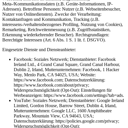
Meta-/Kommunikationsdaten (z.B. Geräte-Informationen, IP-
Adressen). Betroffene Personen: Nutzer (z.B. Webseitenbesucher,
Nutzer von Onlinediensten). Zwecke der Verarbeitung:
Kontaktanfragen und Kommunikation, Tracking (z.B.
interessens-/verhaltensbezogenes Profiling, Nutzung von Cookies),
Remarketing, Reichweitenmessung (z.B. Zugriffsstatistiken,
Erkennung wiederkehrender Besucher). Rechtsgrundlagen:
Berechtigte Interessen (Art. 6 Abs. 1 S. 1 lit. f. DSGVO).
Eingesetzte Dienste und Diensteanbieter:
Facebook: Soziales Netzwerk; Dienstanbieter: Facebook
Ireland Ltd., 4 Grand Canal Square, Grand Canal Harbour,
Dublin 2, Irland, Mutterunternehmen: Facebook, 1 Hacker
Way, Menlo Park, CA 94025, USA; Website:
https://www.facebook.com; Datenschutzerklärung:
https://www.facebook.com/about/privacy;
Widerspruchsmöglichkeit (Opt-Out): Einstellungen für
Werbeanzeigen: https://www.facebook.com/settings?tab=ads.
YouTube: Soziales Netzwerk; Dienstanbieter: Google Ireland
Limited, Gordon House, Barrow Street, Dublin 4, Irland,
Mutterunternehmen: Google LLC, 1600 Amphitheatre
Parkway, Mountain View, CA 94043, USA;
Datenschutzerklärung: https://policies.google.com/privacy;
Widerspruchsmöglichkeit (Opt-Out):