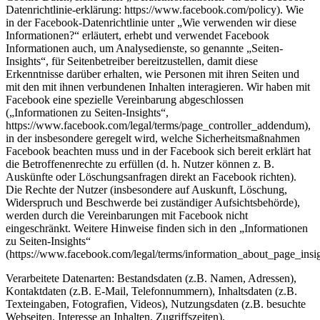
Datenrichtlinie-erklärung: https://www.facebook.com/policy). Wie
in der Facebook-Datenrichtlinie unter „Wie verwenden wir diese
Informationen?“ erläutert, erhebt und verwendet Facebook
Informationen auch, um Analysedienste, so genannte „Seiten-
Insights“, für Seitenbetreiber bereitzustellen, damit diese
Erkenntnisse darüber erhalten, wie Personen mit ihren Seiten und
mit den mit ihnen verbundenen Inhalten interagieren. Wir haben mit
Facebook eine spezielle Vereinbarung abgeschlossen
(„Informationen zu Seiten-Insights“,
https://www.facebook.com/legal/terms/page_controller_addendum),
in der insbesondere geregelt wird, welche Sicherheitsmaßnahmen
Facebook beachten muss und in der Facebook sich bereit erklärt hat
die Betroffenenrechte zu erfüllen (d. h. Nutzer können z. B.
Auskünfte oder Löschungsanfragen direkt an Facebook richten).
Die Rechte der Nutzer (insbesondere auf Auskunft, Löschung,
Widerspruch und Beschwerde bei zuständiger Aufsichtsbehörde),
werden durch die Vereinbarungen mit Facebook nicht
eingeschränkt. Weitere Hinweise finden sich in den „Informationen
zu Seiten-Insights“
(https://www.facebook.com/legal/terms/information_about_page_insig
Verarbeitete Datenarten: Bestandsdaten (z.B. Namen, Adressen),
Kontaktdaten (z.B. E-Mail, Telefonnummern), Inhaltsdaten (z.B.
Texteingaben, Fotografien, Videos), Nutzungsdaten (z.B. besuchte
Webseiten, Interesse an Inhalten, Zugriffszeiten),